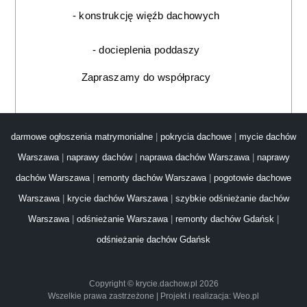
- konstrukcję więźb dachowych
- docieplenia poddaszy
Zapraszamy do współpracy
darmowe ogłoszenia matrymonialne
|
pokrycia dachowe
|
mycie dachów
Warszawa
|
naprawy dachów
|
naprawa dachów Warszawa
|
naprawy
dachów Warszawa
|
remonty dachów Warszawa
|
pogotowie dachowe
Warszawa
|
krycie dachów Warszawa
|
szybkie odśnieżanie dachów
Warszawa
|
odśnieżanie Warszawa
|
remonty dachów Gdańsk
|
odśnieżanie dachów Gdańsk
Copyright © krycie.dachow.pl 2026
Wszelkie prawa zastrzeżone | Projekt i realizacja: Weo.pl